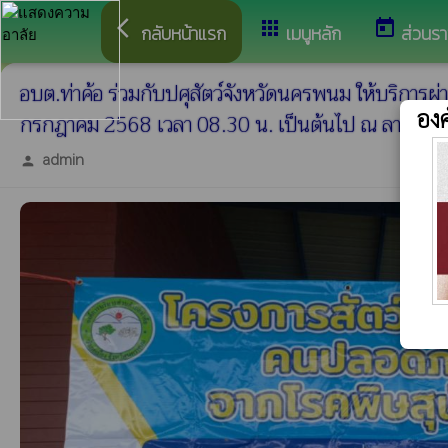
arrow_back_ios
apps
today
กลับหน้าแรก
เมนูหลัก
ส่วนร
อบต.ท่าค้อ ร่วมกับปศุสัตว์จังหวัดนครพนม ให้บริการ
องค
กรกฎาคม 2568 เวลา 08.30 น. เป็นต้นไป ณ ลานอเนกประส
admin
person