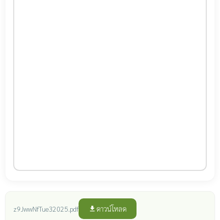
ดาวน์โหลด
z9JwwNfTue32025.pdf
file_download