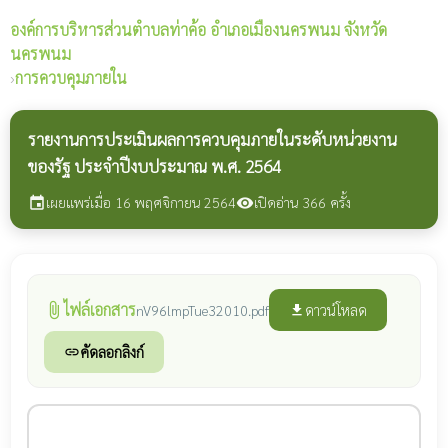
องค์การบริหารส่วนตำบลท่าค้อ
อำเภอเมืองนครพนม จังหวัด
นครพนม
›
การควบคุมภายใน
รายงานการประเมินผลการควบคุมภายในระดับหน่วยงาน
ของรัฐ ประจำปีงบประมาณ พ.ศ. 2564
เผยแพร่เมื่อ 16 พฤศจิกายน 2564
เปิดอ่าน 366 ครั้ง
event
visibility
ไฟล์เอกสาร
attach_file
ดาวน์โหลด
nV96lmpTue32010.pdf
file_download
คัดลอกลิงก์
link