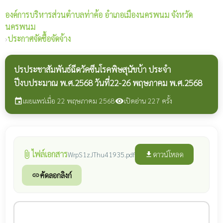
องค์การบริหารส่วนตำบลท่าค้อ
อำเภอเมืองนครพนม จังหวัด
นครพนม
›
ประกาศจัดซื้อจัดจ้าง
ปรประชาสัมพันธ์ฉีดวัคซีนโรคพิษสุนัขบ้า ประจำ
ปีงบประมาณ พ.ศ.2568 วันที่22-26 พฤษภาคม พ.ศ.2568
เผยแพร่เมื่อ 22 พฤษภาคม 2568
เปิดอ่าน 227 ครั้ง
event
visibility
ไฟล์เอกสาร
attach_file
ดาวน์โหลด
WrpS1zJThu41935.pdf
file_download
คัดลอกลิงก์
link